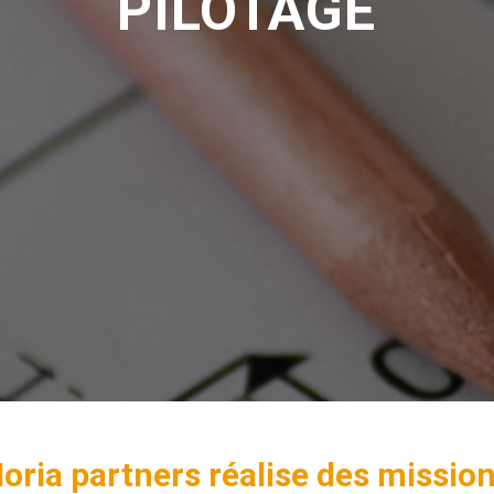
PILOTAGE
oria partners réalise des missio