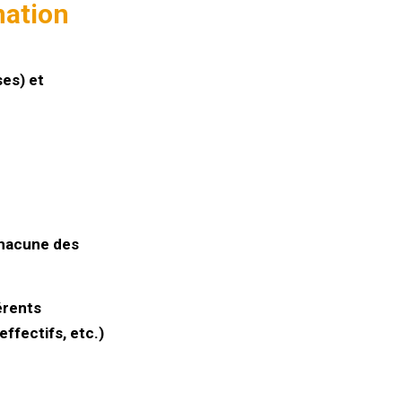
nation
es) et
chacune des
érents
ffectifs, etc.)