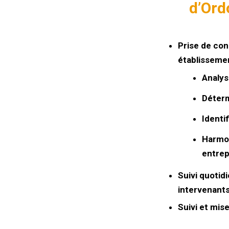
d’Ord
Prise de con
établissemen
Analys
Déterm
Identi
Harmon
entrep
Suivi quotidi
intervenants
Suivi et mis